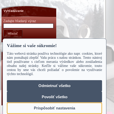
Vyhľadávanie
Zadajte hľadaný výraz
Hľadať
Kontakty
BEBA, s.r.o.
ul. Michalov
Námestovo
029 01
0908 234 844
E-mail:
beba@orava.sk