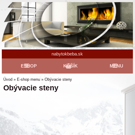
nabytokbeba.sk
ESHOP
KOŠÍK
MENU
Úvod
»
E-shop menu
»
Obývacie steny
Obývacie steny